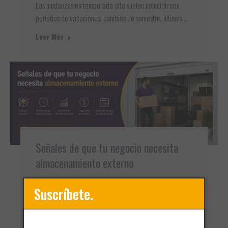
Las mudanzas en temporada alta suelen coincidir con
períodos de vacaciones, cambios de semestre, últimos…
Leer Más
Señales de que tu negocio necesita
almacenamiento externo
Bodegas
,
Self-storage
Suscríbete.
El crecimiento de una empresa trae nuevas
oportunidades, pero también nuevos retos operativos.
Uno de…