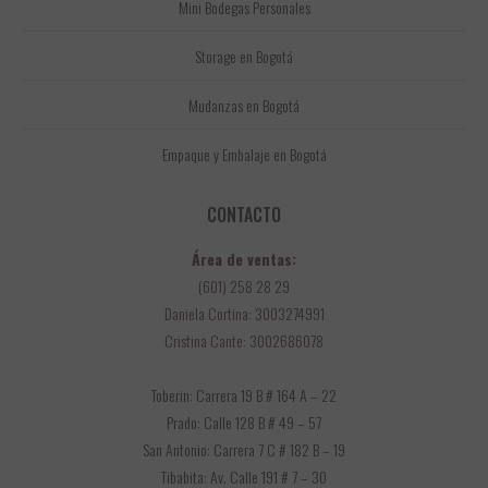
Mini Bodegas Personales
Storage en Bogotá
Mudanzas en Bogotá
Empaque y Embalaje en Bogotá
CONTACTO
Área de ventas:
(601) 258 28 29
Daniela Cortina: 3003274991
Cristina Cante: 3002686078
Toberin: Carrera 19 B # 164 A – 22
Prado: Calle 128 B # 49 – 57
San Antonio: Carrera 7 C # 182 B – 19
Tibabita: Av. Calle 191 # 7 – 30