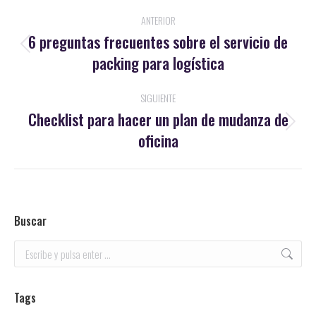
Navegación
ANTERIOR
entre
6 preguntas frecuentes sobre el servicio de
Publicación
packing para logística
publicaciones
anterior:
SIGUIENTE
Checklist para hacer un plan de mudanza de
Publicación
oficina
siguiente:
Buscar
Buscar:
Tags