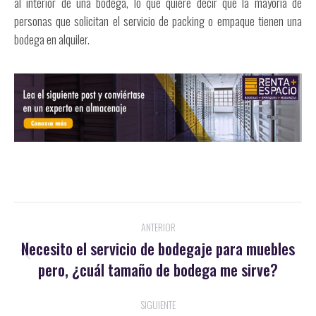
al interior de una bodega, lo que quiere decir que la mayoría de
personas que solicitan el servicio de packing o empaque tienen una
bodega en alquiler.
Navegación
ANTERIOR
entre
Necesito el servicio de bodegaje para muebles
Publicación
pero, ¿cuál tamaño de bodega me sirve?
publicaciones
anterior:
SIGUIENTE