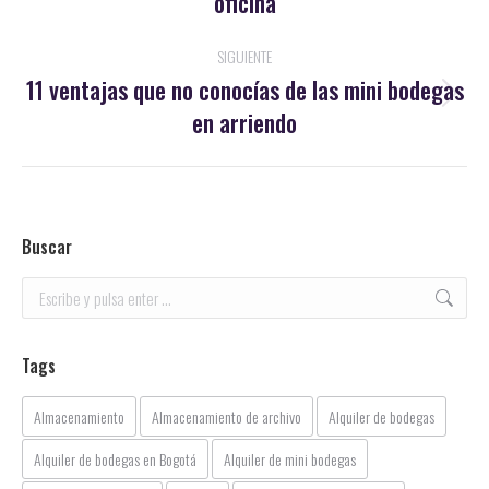
oficina
publicaciones
anterior:
SIGUIENTE
11 ventajas que no conocías de las mini bodegas
Publicación
en arriendo
siguiente:
Buscar
Buscar:
Tags
Almacenamiento
Almacenamiento de archivo
Alquiler de bodegas
Alquiler de bodegas en Bogotá
Alquiler de mini bodegas