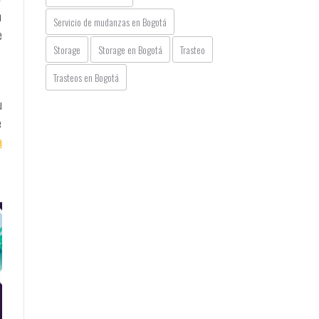
n
Servicio de mudanzas en Bogotá
e
Storage
Storage en Bogotá
Trasteo
Trasteos en Bogotá
u
e
a