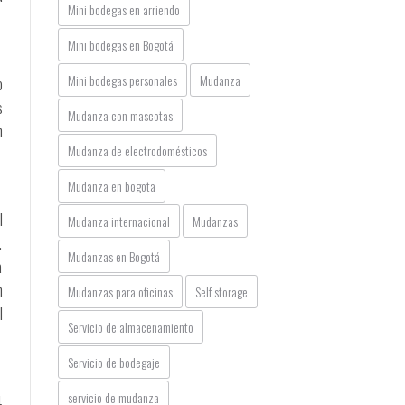
Mini bodegas en arriendo
Mini bodegas en Bogotá
Mini bodegas personales
Mudanza
o
s
Mudanza con mascotas
n
Mudanza de electrodomésticos
Mudanza en bogota
l
Mudanza internacional
Mudanzas
.
Mudanzas en Bogotá
a
n
Mudanzas para oficinas
Self storage
l
Servicio de almacenamiento
Servicio de bodegaje
servicio de mudanza
4