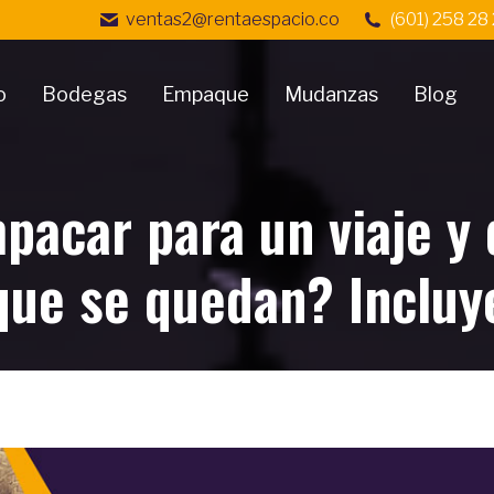
ventas2@rentaespacio.co
(601) 258 28
o
Bodegas
Empaque
Mudanzas
Blog
acar para un viaje y
que se quedan? Incluy