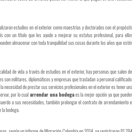
alizaron estudios en el exterior como maestrías y doctorados con el propósit
ís con un título que les ayude a mejorar su estatus profesional, para ello
pueden almacenar con toda tranquilidad sus cosas durante los años que esté
lidad de vida a través de estudios en el exterior, hay personas que salen de
s son militares, diplomáticos y empresas que trasladan a personal calificado
a necesidad de prestar sus servicios profesionales en el exterior es tener un
rvar, por lo cual
arrendar una bodega
es la mejor opción ya que puede
uerdo a sus necesidades, también prolongar el contrato de arrendamiento e
e la bodega.
jeros, según un informe de Migración Colombia en 2014, se registraron 81.28