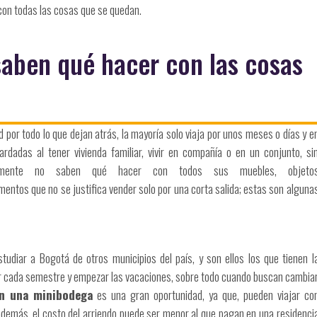
 con todas las cosas que se quedan.
saben qué hacer con las cosas
 por todo lo que dejan atrás, la mayoría solo viaja por unos meses o días y e
dadas al tener vivienda familiar, vivir en compañía o en un conjunto, si
lmente no saben qué hacer con todos sus muebles, objeto
lementos que no se justifica vender solo por una corta salida; estas son alguna
udiar a Bogotá de otros municipios del país, y son ellos los que tienen l
ar cada semestre y empezar las vacaciones, sobre todo cuando buscan cambia
n una minibodega
es una gran oportunidad, ya que, pueden viajar co
 además, el costo del arriendo puede ser menor al que pagan en una residenci