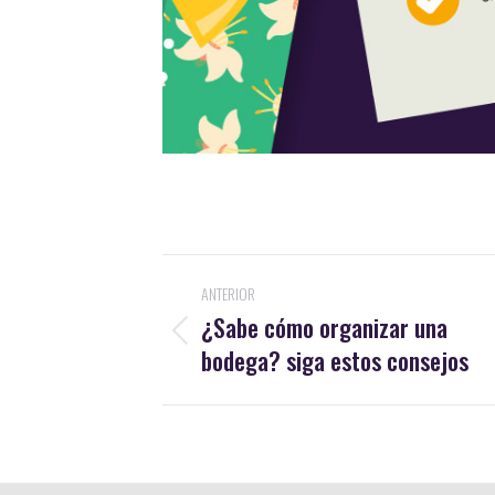
Navegación
ANTERIOR
entre
¿Sabe cómo organizar una
Publicación
bodega? siga estos consejos
publicaciones
anterior: