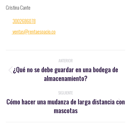
Cristina Cante
3002686078
ventas@rentaespacio.co
Navegación
ANTERIOR
entre
¿Qué no se debe guardar en una bodega de
Publicación
almacenamiento?
publicaciones
anterior:
SIGUIENTE
Cómo hacer una mudanza de larga distancia con
Publicación
mascotas
siguiente: