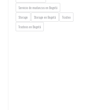
Servicio de mudanzas en Bogotá
Storage
Storage en Bogotá
Trasteo
Trasteos en Bogotá