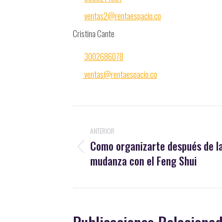
ventas2@rentaespacio.co
Cristina Cante
3002686078
ventas@rentaespacio.co
Navegación
ANTERIOR
entre
Como organizarte después de l
Publicación
publicaciones
mudanza con el Feng Shui
anterior:
Publicaciones Relaciona