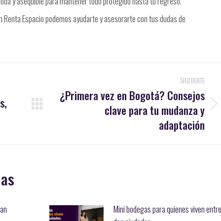
moda y asequible para mantener todo protegido hasta tu regreso.
en Renta Espacio podemos ayudarte y asesorarte con tus dudas de
SIGUIENTE
¿Primera vez en Bogotá? Consejos
s,
clave para tu mudanza y
Publicación
siguiente:
adaptación
das
ñan
Mini bodegas para quienes viven entr