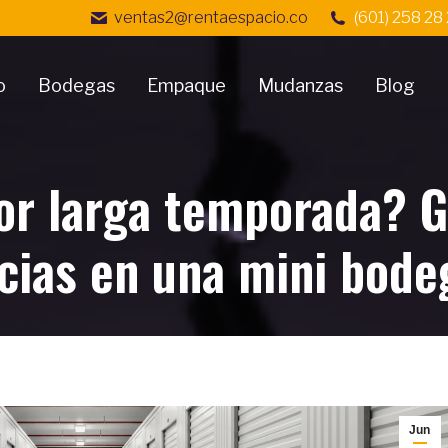
ventas2@rentaespacio.co
(601) 258 28
o
Bodegas
Empaque
Mudanzas
Blog
or larga temporada? 
cias en una mini bode
Jun