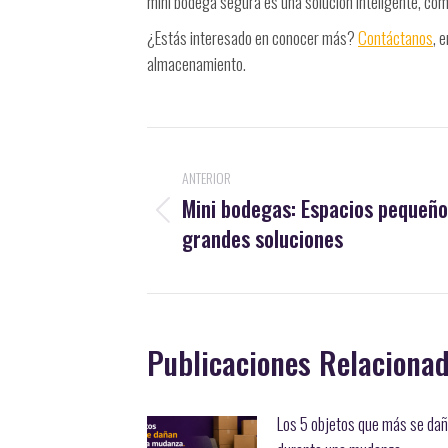
mini bodega segura es una solución inteligente, có
¿Estás interesado en conocer más?
Contáctanos
, 
almacenamiento.
Navegación
ANTERIOR
entre
Mini bodegas: Espacios pequeño
Publicación
publicaciones
grandes soluciones
anterior:
Publicaciones Relaciona
Los 5 objetos que más se da