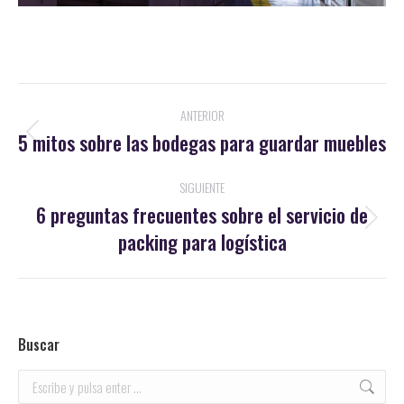
Navegación
ANTERIOR
entre
5 mitos sobre las bodegas para guardar muebles
Publicación
anterior:
publicaciones
SIGUIENTE
6 preguntas frecuentes sobre el servicio de
Publicación
packing para logística
siguiente:
Buscar
Buscar: