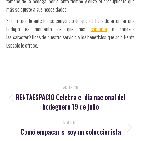
tamaño de la bodega, por cuánto tiempo y elige el presupuesto que
más se ajuste a sus necesidades.
Si con todo lo anterior se convenció de que es hora de arrendar una
bodega es momento de que nos
contacte
o conozca
las características de nuestro servicio y los beneficios que solo Renta
Espacio le ofrece.
Navegación
ANTERIOR
entre
RENTAESPACIO Celebra el día nacional del
Publicación
bodeguero 19 de julio
publicaciones
anterior:
SIGUIENTE
Comó empacar si soy un coleccionista
Publicación
siguiente: