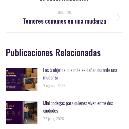
publicaciones
anterior:
SIGUIENTE
Temores comunes en una mudanza
Publicación
siguiente:
Publicaciones Relacionadas
Los 5 objetos que más se dañan durante una
mudanza
2 agosto, 2026
Mini bodegas para quienes viven entre dos
ciudades
22 julio, 2026