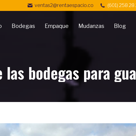
ventas2@rentaespacio.co
(601) 258 28
o
Bodegas
Empaque
Mudanzas
Blog
e las bodegas para gu