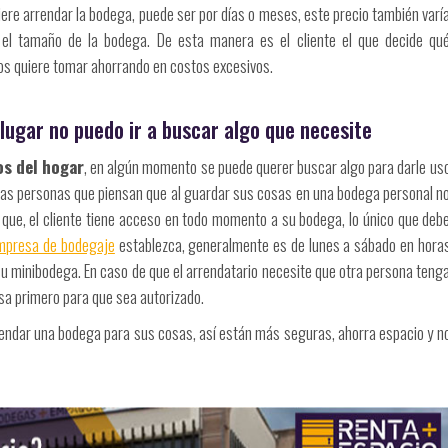
iere arrendar la bodega, puede ser por días o meses, este precio también varí
el tamaño de la bodega. De esta manera es el cliente el que decide qu
ios quiere tomar ahorrando en costos excesivos.
 lugar no puedo ir a buscar algo que necesite
os del hogar
, en algún momento se puede querer buscar algo para darle us
las personas que piensan que al guardar sus cosas en una bodega personal n
a que, el cliente tiene acceso en todo momento a su bodega, lo único que deb
mpresa de bodegaje
establezca, generalmente es de lunes a sábado en hora
 su minibodega. En caso de que el arrendatario necesite que otra persona teng
esa primero para que sea autorizado.
endar una bodega para sus cosas, así están más seguras, ahorra espacio y n