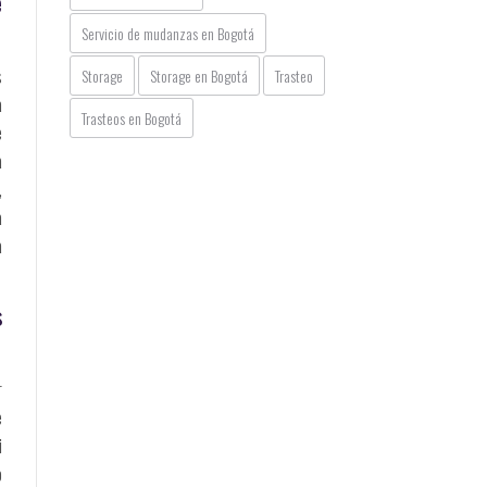
e
Servicio de mudanzas en Bogotá
s
Storage
Storage en Bogotá
Trasteo
a
Trasteos en Bogotá
e
a
,
a
a
s
r
e
i
o