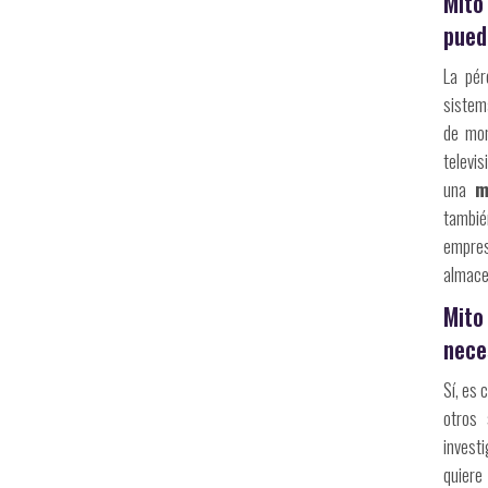
Mito
pued
La pér
sistem
de mon
telev
una
m
tambié
empres
almace
Mit
nece
Sí, es 
otros 
investi
quiere