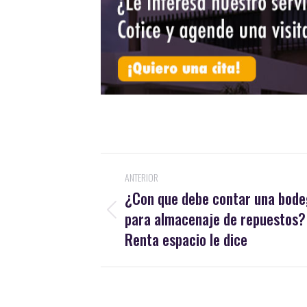
Navegación
ANTERIOR
entre
¿Con que debe contar una bod
para almacenaje de repuestos?
Publicación
publicaciones
anterior:
Renta espacio le dice