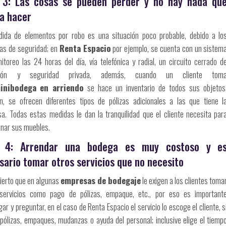
 3: Las cosas se pueden perder y no hay nada qu
a hacer
dida de elementos por robo es una situación poco probable, debido a lo
as de seguridad; en
Renta Espacio
por ejemplo, se cuenta con un sistem
itoreo las 24 horas del día, vía telefónica y radial, un circuito cerrado d
isión y seguridad privada, además, cuando un cliente tom
inibodega
en arriendo
se hace un inventario de todos sus objetos
n, se ofrecen diferentes tipos de pólizas adicionales a las que tiene l
a. Todas estas medidas le dan la tranquilidad que el cliente necesita par
nar sus muebles.
o 4: Arrendar una bodega es muy costoso y e
sario tomar otros servicios que no necesito
cierto que en algunas
empresas de bodegaje
le exigen a los clientes toma
servicios como pago de pólizas, empaque, etc., por eso es important
gar y preguntar, en el caso de Renta Espacio el servicio lo escoge el cliente, s
 pólizas, empaques, mudanzas o ayuda del personal; inclusive elige el tiemp