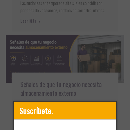
Las mudanzas en temporada alta suelen coincidir con
períodos de vacaciones, cambios de semestre, últimos…
Leer Más
Señales de que tu negocio necesita
almacenamiento externo
Bodegas
,
Self-storage
Suscríbete.
El crecimiento de una empresa trae nuevas
oportunidades, pero también nuevos retos operativos.
Uno de…