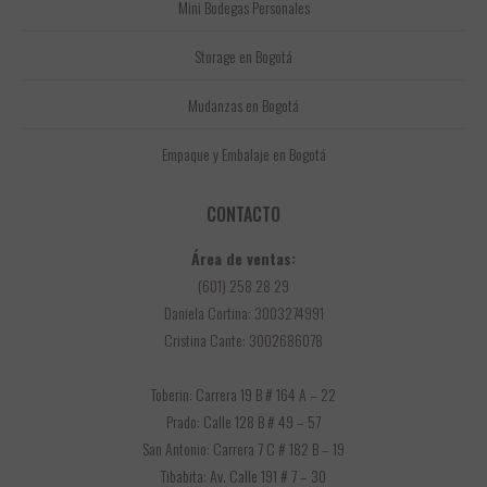
Mini Bodegas Personales
Storage en Bogotá
Mudanzas en Bogotá
Empaque y Embalaje en Bogotá
CONTACTO
Área de ventas:
(601) 258 28 29
Daniela Cortina: 3003274991
Cristina Cante: 3002686078
Toberin: Carrera 19 B # 164 A – 22
Prado: Calle 128 B # 49 – 57
San Antonio: Carrera 7 C # 182 B – 19
Tibabita: Av. Calle 191 # 7 – 30