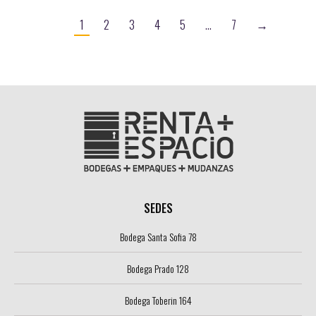
1
2
3
4
5
…
7
→
SEDES
Bodega Santa Sofia 78
Bodega Prado 128
Bodega Toberin 164