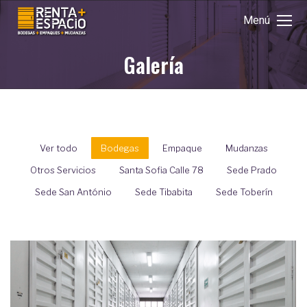
Menú
Galería
Estás aquí:
Ver todo
Bodegas
Empaque
Mudanzas
Otros Servicios
Santa Sofia Calle 78
Sede Prado
Sede San António
Sede Tibabita
Sede Toberín