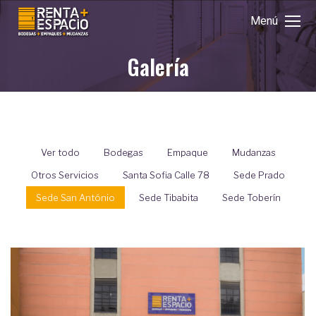
Menú
Galería
Estás aquí:
Ver todo
Bodegas
Empaque
Mudanzas
Otros Servicios
Santa Sofia Calle 78
Sede Prado
Sede San António
Sede Tibabita
Sede Toberín