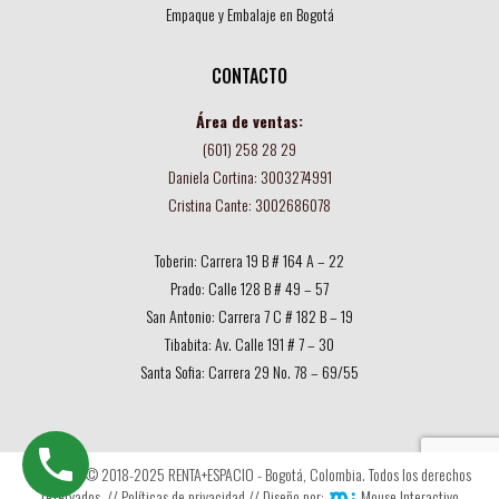
Empaque y Embalaje en Bogotá
CONTACTO
Área de ventas:
(601) 258 28 29
Daniela Cortina: 3003274991
Cristina Cante: 3002686078
Toberin: Carrera 19 B # 164 A – 22
Prado: Calle 128 B # 49 – 57
San Antonio: Carrera 7 C # 182 B – 19
Tibabita: Av. Calle 191 # 7 – 30
Santa Sofia: Carrera 29 No. 78 – 69/55
Copyright © 2018-2025 RENTA+ESPACIO - Bogotá, Colombia. Todos los derechos
reservados. //
Políticas de privacidad
// Diseño por:
Mouse Interactivo