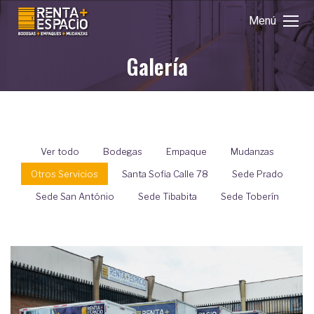
Menú
Galería
Estás aquí:
Ver todo
Bodegas
Empaque
Mudanzas
Otros Servicios
Santa Sofia Calle 78
Sede Prado
Sede San António
Sede Tibabita
Sede Toberín