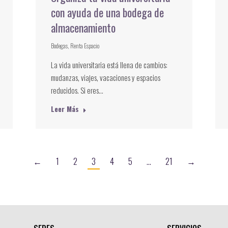
con ayuda de una bodega de
almacenamiento
Bodegas
,
Renta Espacio
La vida universitaria está llena de cambios:
mudanzas, viajes, vacaciones y espacios
reducidos. Si eres…
Leer Más
←
1
2
3
4
5
…
21
→