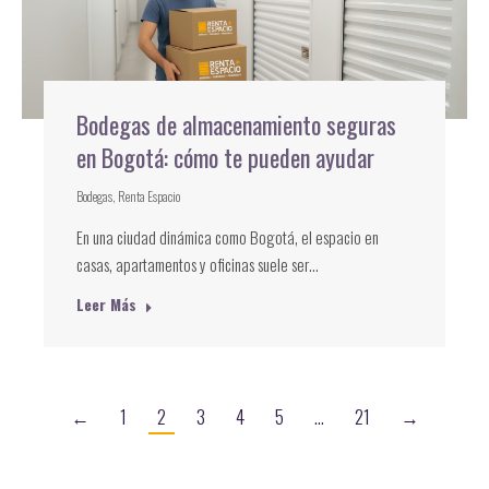
Bodegas de almacenamiento seguras
en Bogotá: cómo te pueden ayudar
Bodegas
,
Renta Espacio
En una ciudad dinámica como Bogotá, el espacio en
casas, apartamentos y oficinas suele ser…
Leer Más
←
1
2
3
4
5
…
21
→