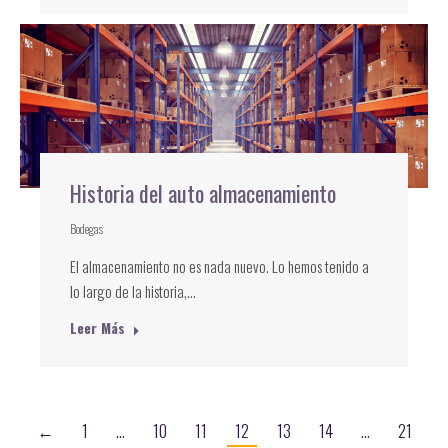
Historia del auto almacenamiento
Bodegas
El almacenamiento no es nada nuevo. Lo hemos tenido a
lo largo de la historia,…
Leer Más
←
1
…
10
11
12
13
14
…
21